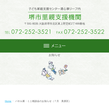
トップ
〒591-8035 大阪府堺市北区東上野芝町2丁499番地
里親制度
里親になるには
お知らせ
週末里親
活動内容
Home
パネル展・ミニ相談会のお知らせ（７月 美原区）
堺市里親会