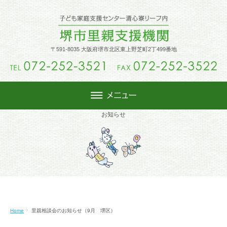
トップ
〒591-8035 大阪府堺市北区東上野芝町2丁499番地
里親制度
里親になるには
お知らせ
週末里親
活動内容
Home
里親相談会のお知らせ（9月 堺区）
堺市里親会