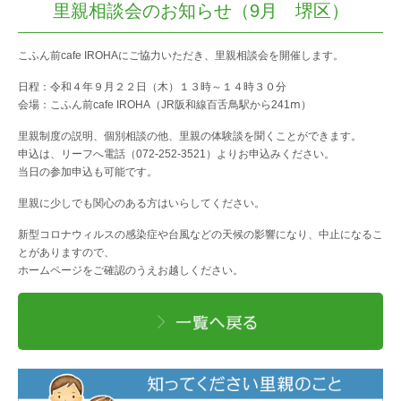
里親相談会のお知らせ（9月 堺区）
こふん前cafe IROHAにご協力いただき、里親相談会を開催します。
アクセス
日程：令和４年９月２２日（木）１３時～１４時３０分
会場：こふん前cafe IROHA（JR阪和線百舌鳥駅から241ⅿ）
相談先一覧
里親制度の説明、個別相談の他、里親の体験談を聞くことができます。
申込は、リーフへ電話（072-252-3521）よりお申込みください。
当日の参加申込も可能です。
里親に少しでも関心のある方はいらしてください。
問い合わせ・申し込み
新型コロナウィルスの感染症や台風などの天候の影響になり、中止になるこ
とがありますので、
ホームページをご確認のうえお越しください。