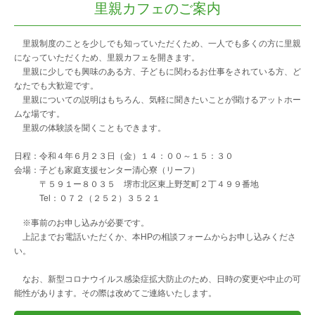
里親カフェのご案内
里親制度のことを少しでも知っていただくため、一人でも多くの方に里親
アクセス
になっていただくため、里親カフェを開きます。
里親に少しでも興味のある方、子どもに関わるお仕事をされている方、ど
なたでも大歓迎です。
里親についての説明はもちろん、気軽に聞きたいことが聞けるアットホー
相談先一覧
ムな場です。
里親の体験談を聞くこともできます。
日程：令和４年６月２３日（金）１４：００～１５：３０
問い合わせ・申し込み
会場：子ども家庭支援センター清心寮（リーフ）
〒５９１ー８０３５ 堺市北区東上野芝町２丁４９９番地
Tel：０７２（２５２）３５２１
※事前のお申し込みが必要です。
上記までお電話いただくか、本HPの相談フォームからお申し込みくださ
い。
なお、新型コロナウイルス感染症拡大防止のため、日時の変更や中止の可
能性があります。その際は改めてご連絡いたします。