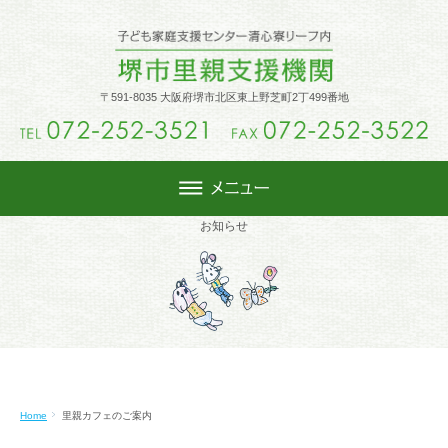
トップ
〒591-8035 大阪府堺市北区東上野芝町2丁499番地
里親制度
里親になるには
お知らせ
週末里親
活動内容
Home
里親カフェのご案内
堺市里親会