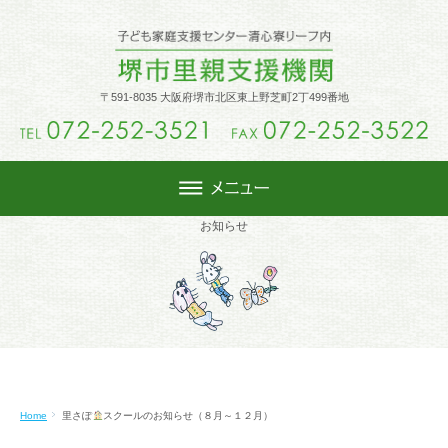
トップ
〒591-8035 大阪府堺市北区東上野芝町2丁499番地
里親制度
里親になるには
お知らせ
週末里親
活動内容
Home
里さぽ
スクールのお知らせ（８月～１２月）
堺市里親会