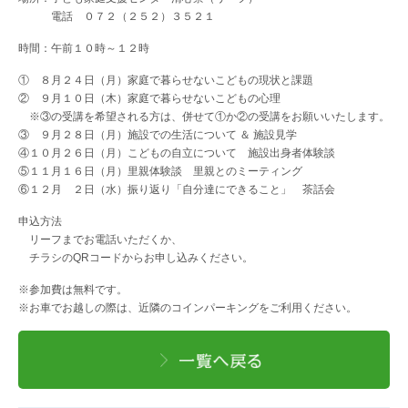
電話 ０７２（２５２）３５２１
時間：午前１０時～１２時
① ８月２４日（月）家庭で暮らせないこどもの現状と課題
② ９月１０日（木）家庭で暮らせないこどもの心理
※③の受講を希望される方は、併せて①か②の受講をお願いいたします。
③ ９月２８日（月）施設での生活について ＆ 施設見学
④１０月２６日（月）こどもの自立について 施設出身者体験談
⑤１１月１６日（月）里親体験談 里親とのミーティング
⑥１２月 ２日（水）振り返り「自分達にできること」 茶話会
申込方法
リーフまでお電話いただくか、
チラシのQRコードからお申し込みください。
※参加費は無料です。
※お車でお越しの際は、近隣のコインパーキングをご利用ください。