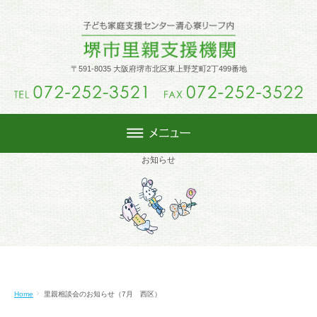
トップ
〒591-8035 大阪府堺市北区東上野芝町2丁499番地
里親制度
里親になるには
お知らせ
週末里親
活動内容
Home
里親相談会のお知らせ（7月 西区）
堺市里親会